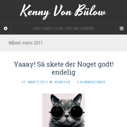
Kenny Von Bülow
HERO'S AREN'T BORN, THEY ARE CORNERED
Måned: marts 2011
Yaaay! Så skete der Noget godt!
endelig
31. MARTS 2011
AF
KENNYVB
·
0 KOMMENTARER