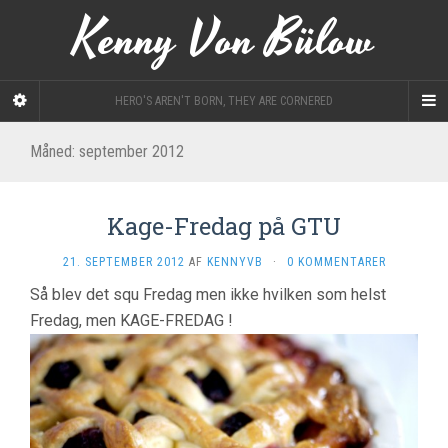
Kenny Von Bülow
HERO'S AREN'T BORN, THEY ARE CORNERED
Måned: september 2012
Kage-Fredag på GTU
21. SEPTEMBER 2012
AF
KENNYVB
·
0 KOMMENTARER
Så blev det squ Fredag men ikke hvilken som helst
Fredag, men KAGE-FREDAG !