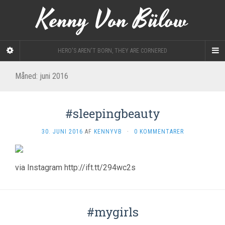
Kenny Von Bülow
HERO'S AREN'T BORN, THEY ARE CORNERED
Måned: juni 2016
#sleepingbeauty
30. JUNI 2016
AF
KENNYVB
·
0 KOMMENTARER
via Instagram http://ift.tt/294wc2s
#mygirls