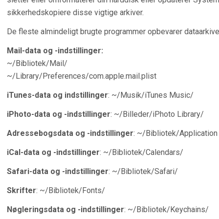
sikkerhedskopiere disse vigtige arkiver.
De fleste almindeligt brugte programmer opbevarer dataarkive
Mail-data og -indstillinger:
~/Bibliotek/Mail/
~/Library/Preferences/com.apple.mail.plist
iTunes-data og indstillinger
: ~/Musik/iTunes Music/
iPhoto-data og -indstillinger
: ~/Billeder/iPhoto Library/
Adressebogsdata og -indstillinger
: ~/Bibliotek/Applicati
iCal-data og -indstillinger
: ~/Bibliotek/Calendars/
Safari-data og -indstillinger
: ~/Bibliotek/Safari/
Skrifter
: ~/Bibliotek/Fonts/
Nøgleringsdata og -indstillinger
: ~/Bibliotek/Keychains/