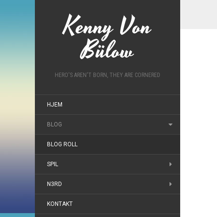
Kenny Von
Bülow
HERO'S AREN'T BORN, THEY ARE CORNERED
HJEM
BLOG
BLOG ROLL
SPIL
N3RD
KONTAKT