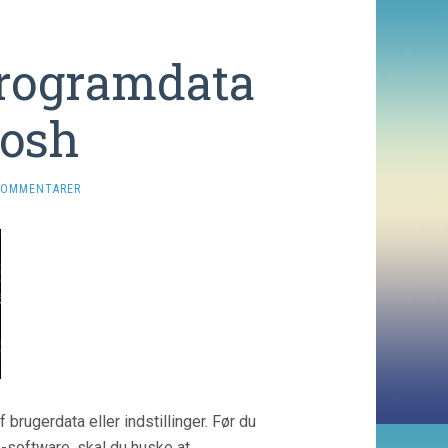
programdata
tosh
KOMMENTARER
brugerdata eller indstillinger. Før du
m-software, skal du huske at