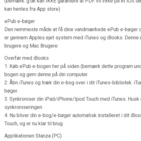
(bemærk: g.dk kan IKKE garantere at PDF vil virke på et iOS 
kan hentes fra App store)
ePub e-bøger
Den nemmeste måde at få dine vandmærkede ePub e-bøger over
er gennem Apples ejet system med iTunes og iBooks. Denne n
brugere og Mac Brugere:
Overfør med iBooks
1: Køb ePub e-bogen her på siden (bemærk dette program under
bogen og gem denne på din computer.
2: Åbn iTunes og træk din e-bog over i dit iTunes-bibliotek. iT
bøger.
3: Synkroniser din iPad/iPhone/Ipod Touch med iTunes. Husk 
synkroniseringen
4: Nu bliver din e-bog/e-bøger automatisk installeret i dit iB
Touch, og er nu klar til brug.
Applikationen Stanza (PC)