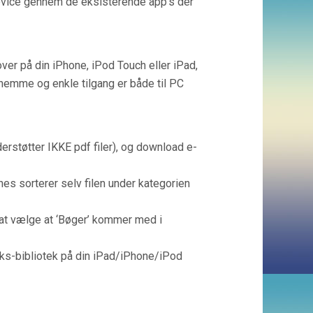
device gennem de eksisterende app’s der
 på din iPhone, iPod Touch eller iPad,
emme og enkle tilgang er både til PC
støtter IKKE pdf filer), og download e-
unes sorterer selv filen under kategorien
at vælge at ‘Bøger’ kommer med i
ooks-bibliotek på din iPad/iPhone/iPod