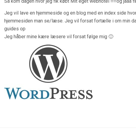
Så kom dagen hvor jeg fik købt Mit eget webhotel !!!!og jaaa f
Jeg vil lave en hjemmeside og en blog med en index side hvor 
hjemmesiden man se/læse. Jeg vil forsat fortælle i om min 
guides op
Jeg håber mine kære læsere vil forsat følge mig 🙂