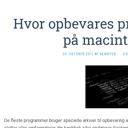
Hvor opbevares 
på macin
29. OKTOBER 2011
AF
KENNYVB
·
0 
De fleste programmer bruger specielle arkiver til opbevaring af 
sletter eller omformaterer din harddisk eller opdaterer Syste