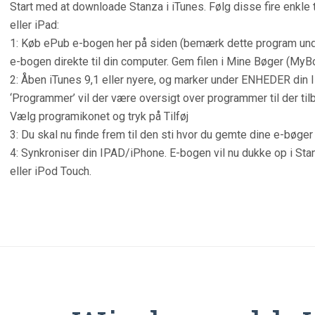
Start med at downloade Stanza i iTunes. Følg disse fire enkle t
eller iPad:
1: Køb ePub e-bogen her på siden (bemærk dette program unde
e-bogen direkte til din computer. Gem filen i Mine Bøger (M
2: Åben iTunes 9,1 eller nyere, og marker under ENHEDER din
‘Programmer’ vil der være oversigt over programmer til der tilb
Vælg programikonet og tryk på Tilføj
3: Du skal nu finde frem til den sti hvor du gemte dine e-bøger 
4: Synkroniser din IPAD/iPhone. E-bogen vil nu dukke op i Sta
eller iPod Touch.